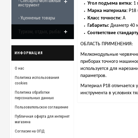
- Слесарно-монтажный
У
гол подъема витка:
1 
инструмент
Марка материала:
Р18 
- Уценненые товары
Класс точности:
А
Габариты:
Диаметр 40 
Туризм, отдых, рыбалка
Соответствие стандарту
ОБЛАСТЬ ПРИМЕНЕНИЯ:
ИНФОРМАЦИЯ
Мелкомодульные червячны
приборах точного машинос
О нас
используется для нарезан
параметров.
Политика использования
cookies
Материал Р18 отличается 
Политика обработки
инструмента в условиях тя
персональных данных
Пользовательское соглашение
Публичная оферта для интернет
магазина
Согласие на ОПД