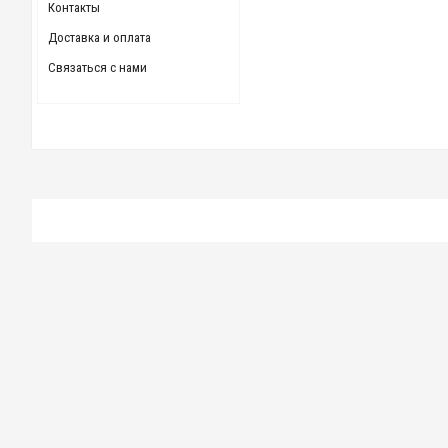
Контакты
Доставка и оплата
Связаться с нами
Фреза червячная М 4,0 (20°) р6м5к5 110х40х140 мм двухзаход
14 000.00 р.
Фреза червячная М 3,0 (20°) р6м5 100х40х125 мм двухзаходна