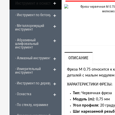
Инструмент и оснастка
- Инструмент по бетону
- Металлорежущий
инструмент
- Абразивный
шлифовальный
инструмент
ОПИСАНИЕ
- Алмазный инструмент
- Измерительный
Ф
реза
М 0.75
относится к 
инструмент
деталей с малым модулем 
- Инструмент по дереву
ХАРАКТЕРИСТИКИ ФРЕЗЫ:
Тип:
Червячная фреза
- Оснастка
Модуль (m):
0,75 мм
- По стеклу, керамике
Угол профиля:
20 град
Шаг нарезаемой резьб