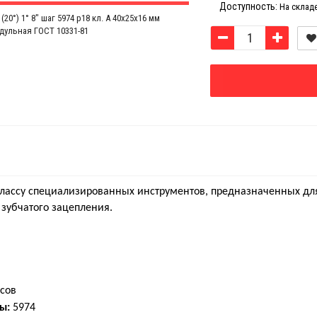
Доступность:
На склад
классу специализированных инструментов, п
редназначенных дл
зубчатого зацепления.
усов
ы:
5974