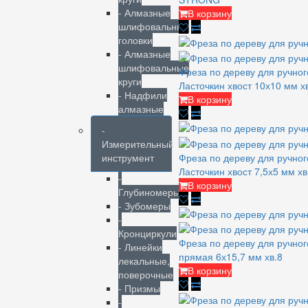
- Алмазные
В корзину
шлифовальные
головки
- Алмазные
шлифовальные
Фреза по дереву для ручно
круги
Ласточкин хвост 10х10 мм 
- Надфили
В корзину
алмазные
-
Измерительный
Фреза по дереву для ручно
инструмент
Ласточкин хвост 7,5х5 мм 
-
В корзину
Глубиномеры
- Зубомеры
-
Кронциркули
Фреза по дереву для ручно
- Линейки
прямая 6х15,7 мм хв.8
лекальные,
В корзину
поверочные
- Призмы
-