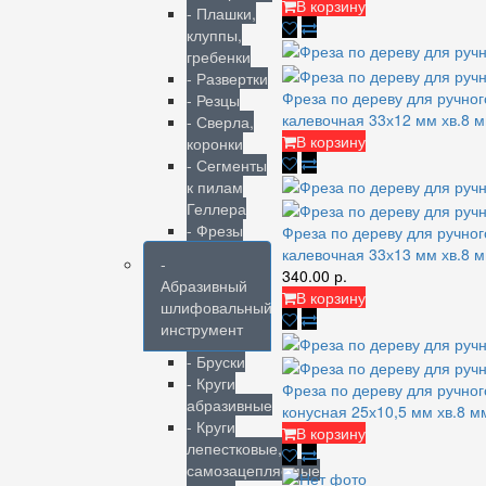
В корзину
- Плашки,
клуппы,
гребенки
- Развертки
Фреза по дереву для ручно
- Резцы
калевочная 33х12 мм хв.8
- Сверла,
В корзину
коронки
- Сегменты
к пилам
Геллера
- Фрезы
Фреза по дереву для ручно
калевочная 33х13 мм хв.8
-
340.00 р.
Абразивный
В корзину
шлифовальный
инструмент
- Бруски
- Круги
Фреза по дереву для ручно
абразивные
конусная 25х10,5 мм хв.8
- Круги
В корзину
лепестковые,
самозацепляемые