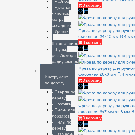
- Ра3ное
В корзину
- Рулетки,
линейки,
метры
складные
Фреза по дереву для ручно
- Уровни
фасонная 24х15 мм R 4 м
-
В корзину
Штангенциркули
- Щупы,
резьбомеры,
радиусомеры
Фреза по дереву для ручно
-
фасонная 28х8 мм R 4 мм
Инструмент
В корзину
по дереву
- Сверла по
дереву
- Ножовки
Фреза по дереву для ручно
- Пилки для
фасонная 6х7 мм хв.8 мм 
лобзиков
В корзину
- Пилы по
дереву
- Стамески