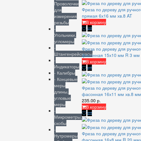
Проволочки
Фреза по дереву для ручно
для
прямая 6х16 мм хв.8 AT
измерения
В корзину
резьбы
-
Угольники,
угломеры
-
Фреза по дереву для ручно
Штангенрейсмасы
фасонная 15х10 мм R 3 мм
-
В корзину
Индикаторы
- Калибры
- Концевые
меры
Фреза по дереву для ручно
длины,
фасонная 16х11 мм хв.8 м
угловые
235.00 р.
меры
В корзину
-
Микрометры,
скобы
-
Фреза по дереву для ручно
Нутромеры
фасонная 16х8 мм R 20 м