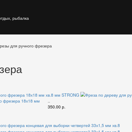
profimaster58@ma
отдых, рыбалка
резы для ручного фрезера
зера
го фрезера 18х18 мм
..
350.00 р.