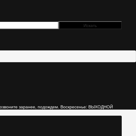
е , позвоните заранее, подождем. Воскресенье: ВЫХОДНОЙ
69
0 товар(ов) - 0.00 р.
14
В корзине пусто!