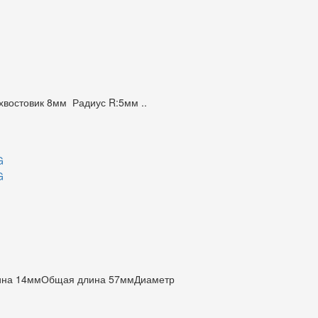
хвостовик 8мм Радиус R:5мм ..
лина 14ммОбщая длина 57ммДиаметр