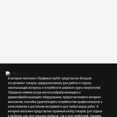
9 500.00 р.
Фреза червячная М 0,2 (20°) 0° 22’ р18 кл.АА 32х16х10 мм
мелкомодульная
3 600.00 р.
В интернет-магазине «Профимастер58» представлен большой
ассортимент товаров, предназначенных для работы и отдыха,
охватывающий интересы и потребности широкого круга покупателей.
Обширная номенклатура металлообрабатывающего и
деревообрабатывающего оборудования, предоставляемого интернет-
магазином, способна удовлетворить потребностям профессионалов в
качественном и доступном инструменте для любых видов работ. В
интернет-магазине представлен огромный выбор товаров для отдыха
и рыбалки, как для заядлых рыбаков, так и для любителей. Нашими