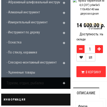
- Абразивный шлифовальный инструмент
- Алмазный инструмент
- Измерительный инструмент
14 000.00 р.
0 отзывов
- Инструмент по дереву
Доступность:
На
складе
- Оснастка
- По стеклу, керамике
- Слесарно-монтажный инструмент
В КОРЗИНУ
- Уценненые товары
Туризм, отдых, рыбалка
ОПИСАНИЕ
ИНФОРМАЦИЯ
Фреза