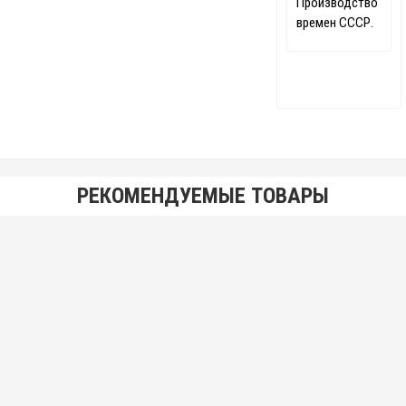
Производство
времен СССР.
РЕКОМЕНДУЕМЫЕ ТОВАРЫ
Фреза червячная М 3,0 (20°) р6м5 100х40х125 мм двухзаходная
9 000.00 р.