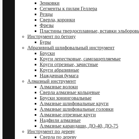
Зенковки
Сегменты к пилам Геллера
Резцы
Сверла, коронки
Фрезы
Пластины твердосплавные, вставки эльборов
Инструмент по бетону
Буры
Абразивный шлифовальный инструмент
Бруски
Круги лепестковые, самозацепляемые
Круги отрезные, зачистные
Круги абразивные
Наждачная бумага
Алмазный инструмент
Алмазные волоки
Сверла алмазные кольцевые
Бруски хонинговальные
Алмазные шлифовальные круги
Алмазные шлифовальные головки
Алмазные отрезные круги
Надфили алмазные
Алмазные карандаши, ДО-40, ДО-75
Инструмент по дереву
Сверла по дереву