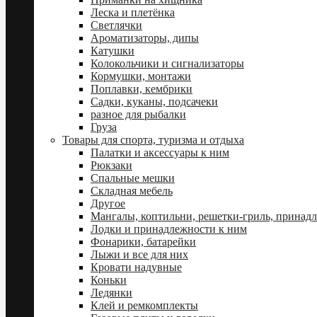
Леска и плетёнка
Светлячки
Ароматизаторы, дипы
Катушки
Колокольчики и сигнализаторы
Кормушки, монтажи
Поплавки, кембрики
Садки, куканы, подсачеки
разное для рыбалки
Груза
Товары для спорта, туризма и отдыха
Палатки и аксессуары к ним
Рюкзаки
Спальные мешки
Складная мебель
Другое
Мангалы, коптильни, решетки-гриль, принад
Лодки и принадлежности к ним
Фонарики, батарейки
Лыжи и все для них
Кровати надувные
Коньки
Ледянки
Клей и ремкомплекты