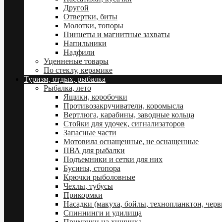
Другой
Отвертки, биты
Молотки, топоры
Пинцеты и магнитные захваты
Напильники
Надфили
Уценненые товары
По стеклу, керамике
Туризм, отдых, рыбалка
Рыбалка, лето
Ящики, коробочки
Противозакручиватели, коромысла
Вертлюга, карабины, заводные кольца
Стойки для удочек, сигнализаторов
Запасные части
Мотовила оснащенные, не оснащенные
ПВА для рыбалки
Подъемники и сетки для них
Бусины, стопора
Крючки рыболовные
Чехлы, тубусы
Прикормки
Насадки (макуха, бойлы, технопланктон, червь 
Спиннинги и удилища
Приманки на хищника