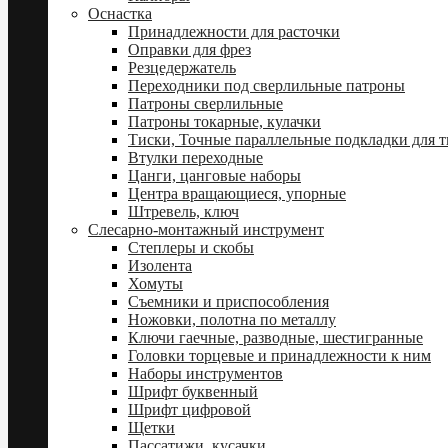
Оснастка
Принадлежности для расточки
Оправки для фрез
Резцедержатель
Переходники под сверлильные патроны
Патроны сверлильные
Патроны токарные, кулачки
Тиски, Точные параллельные подкладки для т
Втулки переходные
Цанги, цанговые наборы
Центра вращающиеся, упорные
Штревель, ключ
Слесарно-монтажный инструмент
Степлеры и скобы
Изолента
Хомуты
Съемники и приспособления
Ножовки, полотна по металлу
Ключи гаечные, разводные, шестигранные
Головки торцевые и принадлежности к ним
Наборы инструментов
Шрифт буквенный
Шрифт цифровой
Щетки
Пассатижи, кусачки