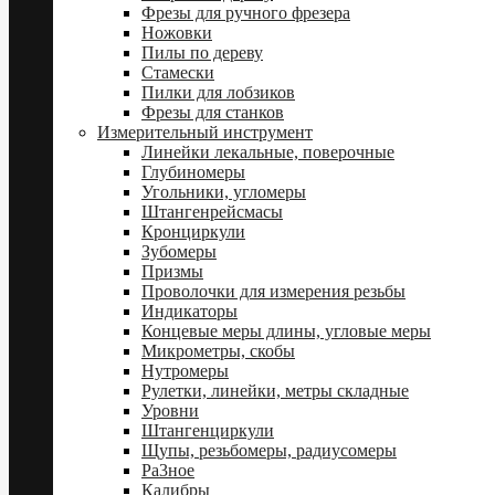
Фрезы для ручного фрезера
Ножовки
Пилы по дереву
Стамески
Пилки для лобзиков
Фрезы для станков
Измерительный инструмент
Линейки лекальные, поверочные
Глубиномеры
Угольники, угломеры
Штангенрейсмасы
Кронциркули
Зубомеры
Призмы
Проволочки для измерения резьбы
Индикаторы
Концевые меры длины, угловые меры
Микрометры, скобы
Нутромеры
Рулетки, линейки, метры складные
Уровни
Штангенциркули
Щупы, резьбомеры, радиусомеры
Ра3ное
Калибры