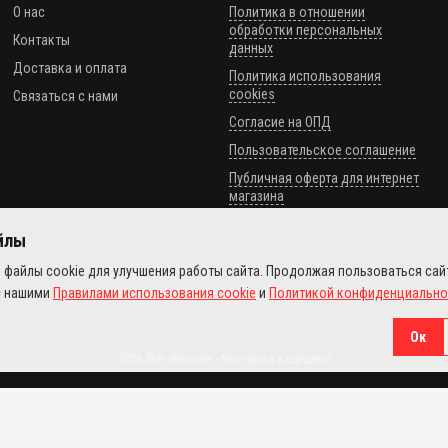
О нас
Политика в отношении
обработки персональных
Контакты
данных
Доставка и оплата
Политика использования
cookies
Связаться с нами
Согласие на ОПД
Пользовательское соглашение
Публичная оферта для интернет
магазина
айлы
 файлы cookie для улучшения работы сайта. Продолжая пользоваться сай
с нашими
Правилами использования cookie
и
Политикой конфиденциально
Ок
2026 © Profimaster - Все права защищены