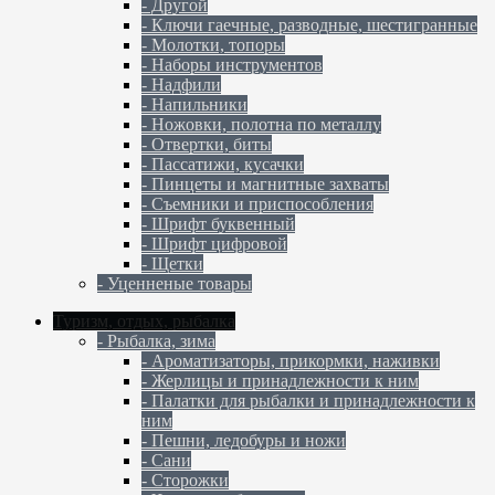
- Другой
- Ключи гаечные, разводные, шестигранные
- Молотки, топоры
- Наборы инструментов
- Надфили
- Напильники
- Ножовки, полотна по металлу
- Отвертки, биты
- Пассатижи, кусачки
- Пинцеты и магнитные захваты
- Съемники и приспособления
- Шрифт буквенный
- Шрифт цифровой
- Щетки
- Уценненые товары
Туризм, отдых, рыбалка
- Рыбалка, зима
- Ароматизаторы, прикормки, наживки
- Жерлицы и принадлежности к ним
- Палатки для рыбалки и принадлежности к
ним
- Пешни, ледобуры и ножи
- Сани
- Сторожки