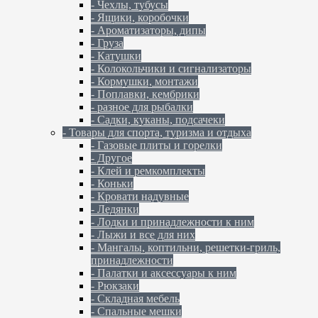
- Чехлы, тубусы
- Ящики, коробочки
- Ароматизаторы, дипы
- Груза
- Катушки
- Колокольчики и сигнализаторы
- Кормушки, монтажи
- Поплавки, кембрики
- разное для рыбалки
- Садки, куканы, подсачеки
- Товары для спорта, туризма и отдыха
- Газовые плиты и горелки
- Другое
- Клей и ремкомплекты
- Коньки
- Кровати надувные
- Ледянки
- Лодки и принадлежности к ним
- Лыжи и все для них
- Мангалы, коптильни, решетки-гриль,
принадлежности
- Палатки и аксессуары к ним
- Рюкзаки
- Складная мебель
- Спальные мешки