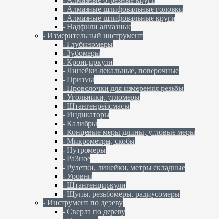
- Алмазные отрезные круги
- Алмазные шлифовальные головки
- Алмазные шлифовальные круги
- Надфили алмазные
- Измерительный инструмент
- Глубиномеры
- Зубомеры
- Кронциркули
- Линейки лекальные, поверочные
- Призмы
- Проволочки для измерения резьбы
- Угольники, угломеры
- Штангенрейсмасы
- Индикаторы
- Калибры
- Концевые меры длины, угловые меры
- Микрометры, скобы
- Нутромеры
- Ра3ное
- Рулетки, линейки, метры складные
- Уровни
- Штангенциркули
- Щупы, резьбомеры, радиусомеры
- Инструмент по дереву
- Сверла по дереву