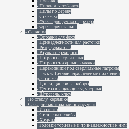
- Ножовки
- Пилки для лобзиков
- Пилы по дереву
- Стамески
- Фрезы для ручного фрезера
- Фрезы для станков
- Оснастка
- Оправки для фрез
- Принадлежности для расточки
- Резцедержатель
- Втулки переходные
- Патроны сверлильные
- Патроны токарные, кулачки
- Переходники под сверлильные патроны
- Тиски, Точные параллельные подкладки
для тисков
- Цанги, цанговые наборы
- Центра вращающиеся, упорные
- Штревель, ключ
- По стеклу, керамике
- Слесарно-монтажный инструмент
- Изолента
- Степлеры и скобы
- Хомуты
- Головки торцевые и принадлежности к ним