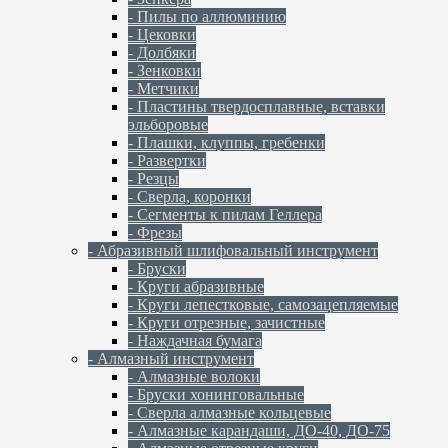
- Пилы по аллюминию
- Цековки
- Долбяки
- Зенковки
- Метчики
- Пластины твердосплавные, вставки
эльборовые
- Плашки, клуппы, гребенки
- Развертки
- Резцы
- Сверла, коронки
- Сегменты к пилам Геллера
- Фрезы
- Абразивный шлифовальный инструмент
- Бруски
- Круги абразивные
- Круги лепестковые, самозацепляемые
- Круги отрезные, зачистные
- Наждачная бумага
- Алмазный инструмент
- Алмазные волоки
- Бруски хонинговальные
- Сверла алмазные кольцевые
- Алмазные карандаши, ДО-40, ДО-75