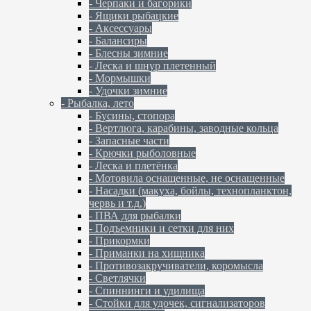
- Черпаки и багорики
- Ящики рыбацкие
- Аксессуары
- Балансиры
- Блесны зимние
- Леска и шнур плетенный
- Мормышки
- Удочки зимние
- Рыбалка, лето
- Бусины, стопора
- Вертлюга, карабины, заводные кольца
- Запасные части
- Крючки рыболовные
- Леска и плетёнка
- Мотовила оснащенные, не оснащенные
- Насадки (макуха, бойлы, технопланктон,
червь и т.д.)
- ПВА для рыбалки
- Подъемники и сетки для них
- Прикормки
- Приманки на хищника
- Противозакручиватели, коромысла
- Светлячки
- Спиннинги и удилища
- Стойки для удочек, сигнализаторов