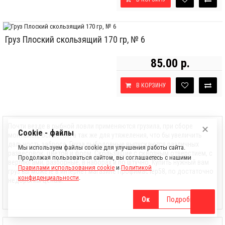
Груз Плоский скользящий 170 гр, № 6
85.00 р.
В КОРЗИНУ
Почти везде в рыбной ловли применяются грузила, при сборе
✕
Cookie - файлы
монтажей, оснасток, а так же для утяжеления, что бы увеличить
дальность заброса. Груза рыболовные выпускаются различных
Мы используем файлы cookie для улучшения работы сайта.
развесовок, цветов и форм. Скользящие с сквозным отверстием, с
Продолжая пользоваться сайтом, вы соглашаетесь с нашими
вертлюгами, разборные, в наборах и по штучно. Купить нужный вам
Правилами использования cookie
и
Политикой
груз вы можете в интернет магазине Профимастер58, по достаточно
конфиденциальности
.
недорогим ценам.
Ок
Подробнее