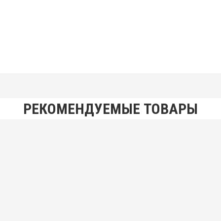
РЕКОМЕНДУЕМЫЕ ТОВАРЫ
товиком твердосплавное, комбинированное ГОСТ 20686-75
ированное ГОСТ 20686-75