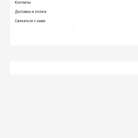
Контакты
Доставка и оплата
Связаться с нами
Сверло 0,9 мм вк6ом державка 3 мм с цилиндрическим хвос
75.00 р.
Сверло 1,6 мм вк6ом державка 3 мм твердосплавное, комбин