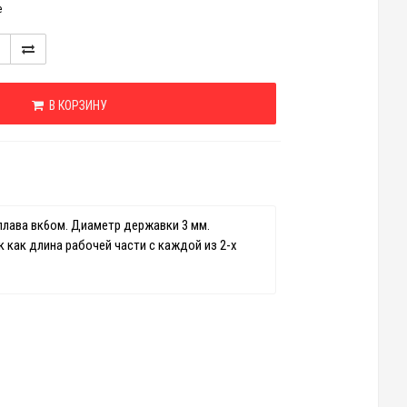
е
В КОРЗИНУ
плава вк6ом. Диаметр державки 3 мм.
 как длина рабочей части с каждой из 2-х