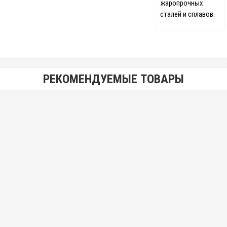
жаропрочных
сталей и сплавов.
РЕКОМЕНДУЕМЫЕ ТОВАРЫ
Сверло 17,0 мм р6м5 с цилиндрическим хвостовиком