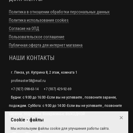
Политика в отношении обработки персональных данных
Политика использования cookies
Согласие на ОПД
Пользовательское соглашение
Публичная оферта для интернет магазина
НАШИ КОНТАКТЫ
г. Пенза, ул. Куприна 8, 2 этаж, комната 1
profimaster58@mail.ru
+7 (927) 098-63-14
+7 (937) 429-92-69
Будни: с 9:00 до 16:00 -Если вы не успеваете , позвоните заранее,
подождем. Суббота: с 9:00 до 14:00 -Если вы не успеваете , позвоните
заранее, подождем. Воскресенье: ВЫХОДНОЙ
✕
Cookie - файлы
alex173431
Мы используем файлы cookie для улучшения работы сайта.