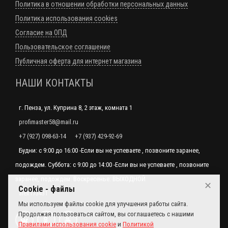
Политика в отношении обработки персональных данных
Политика использования cookies
Согласие на ОПД
Пользовательское соглашение
Публичная оферта для интернет магазина
НАШИ КОНТАКТЫ
г. Пенза, ул. Куприна 8, 2 этаж, комната 1
profimaster58@mail.ru
+7 (927) 098-63-14
+7 (937) 429-92-69
Будни: с 9:00 до 16:00 -Если вы не успеваете , позвоните заранее,
подождем. Суббота: с 9:00 до 14:00 -Если вы не успеваете , позвоните
заранее, подождем. Воскресенье: ВЫХОДНОЙ
✕
Cookie - файлы
alex173431
Мы используем файлы cookie для улучшения работы сайта.
Продолжая пользоваться сайтом, вы соглашаетесь с нашими
Правилами использования cookie
и
Политикой