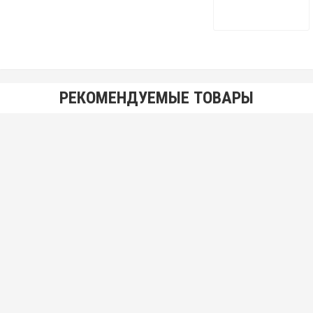
РЕКОМЕНДУЕМЫЕ ТОВАРЫ
Сверло 4,25 мм (47/16мм) с цилиндрическим утолщенным
хвостовиком 5 мм твердосплавное
450.00 р.