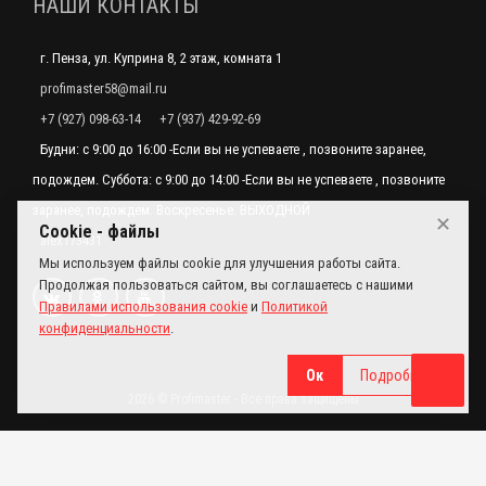
НАШИ КОНТАКТЫ
г. Пенза, ул. Куприна 8, 2 этаж, комната 1
profimaster58@mail.ru
+7 (927) 098-63-14
+7 (937) 429-92-69
Будни: с 9:00 до 16:00 -Если вы не успеваете , позвоните заранее,
подождем. Суббота: с 9:00 до 14:00 -Если вы не успеваете , позвоните
заранее, подождем. Воскресенье: ВЫХОДНОЙ
✕
Cookie - файлы
alex173431
Мы используем файлы cookie для улучшения работы сайта.
Продолжая пользоваться сайтом, вы соглашаетесь с нашими
Правилами использования cookie
и
Политикой
конфиденциальности
.
Ок
Подробнее
2026 © Profimaster - Все права защищены