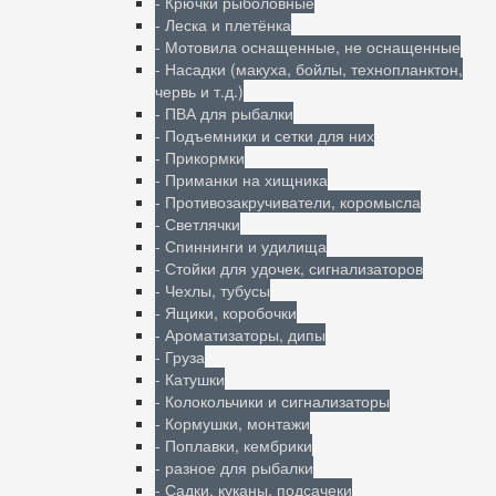
- Крючки рыболовные
- Леска и плетёнка
- Мотовила оснащенные, не оснащенные
- Насадки (макуха, бойлы, технопланктон,
червь и т.д.)
- ПВА для рыбалки
- Подъемники и сетки для них
- Прикормки
- Приманки на хищника
- Противозакручиватели, коромысла
- Светлячки
- Спиннинги и удилища
- Стойки для удочек, сигнализаторов
- Чехлы, тубусы
- Ящики, коробочки
- Ароматизаторы, дипы
- Груза
- Катушки
- Колокольчики и сигнализаторы
- Кормушки, монтажи
- Поплавки, кембрики
- разное для рыбалки
- Садки, куканы, подсачеки