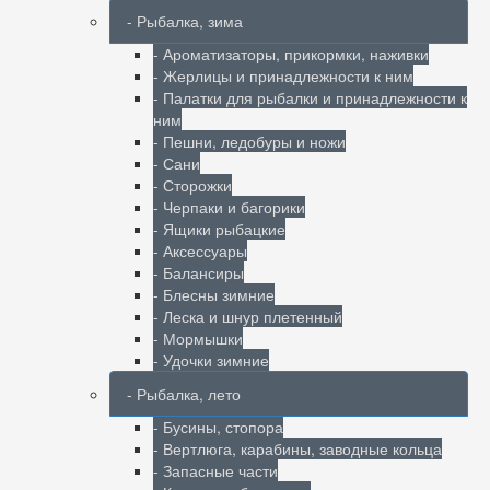
- Рыбалка, зима
- Ароматизаторы, прикормки, наживки
- Жерлицы и принадлежности к ним
- Палатки для рыбалки и принадлежности к
ним
- Пешни, ледобуры и ножи
- Сани
- Сторожки
- Черпаки и багорики
- Ящики рыбацкие
- Аксессуары
- Балансиры
- Блесны зимние
- Леска и шнур плетенный
- Мормышки
- Удочки зимние
- Рыбалка, лето
- Бусины, стопора
- Вертлюга, карабины, заводные кольца
- Запасные части