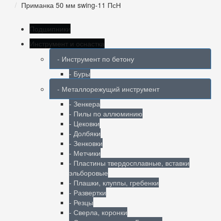
Приманка 50 мм swing-11 ПсН
Подшипники
Инструмент и оснастка
- Инструмент по бетону
- Буры
- Металлорежущий инструмент
- Зенкера
- Пилы по аллюминию
- Цековки
- Долбяки
- Зенковки
- Метчики
- Пластины твердосплавные, вставки
эльборовые
- Плашки, клуппы, гребенки
- Развертки
- Резцы
- Сверла, коронки