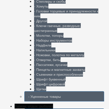
- Степлеры и скобы
- Хомуты
- Головки торцевые и принадлежности к
ним
- Другой
- Ключи гаечные, разводные,
шестигранные
- Молотки, топоры
- Наборы инструментов
- Надфили
- Напильники
- Ножовки, полотна по металлу
- Отвертки, биты
- Пассатижи, кусачки
- Пинцеты и магнитные захваты
- Съемники и приспособления
- Шрифт буквенный
- Шрифт цифровой
- Щетки
- Уценненые товары
Туризм, отдых, рыбалка