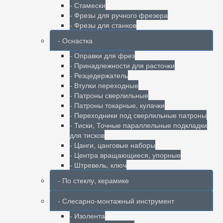
- Стамески
- Фрезы для ручного фрезера
- Фрезы для станков
- Оснастка
- Оправки для фрез
- Принадлежности для расточки
- Резцедержатель
- Втулки переходные
- Патроны сверлильные
- Патроны токарные, кулачки
- Переходники под сверлильные патроны
- Тиски, Точные параллельные подкладки
для тисков
- Цанги, цанговые наборы
- Центра вращающиеся, упорные
- Штревель, ключ
- По стеклу, керамике
- Слесарно-монтажный инструмент
- Изолента