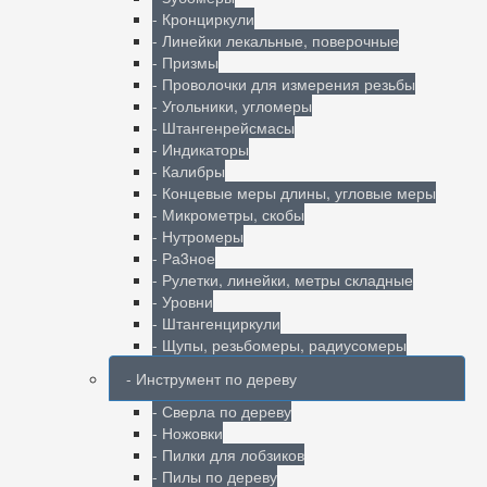
- Кронциркули
- Линейки лекальные, поверочные
- Призмы
- Проволочки для измерения резьбы
- Угольники, угломеры
- Штангенрейсмасы
- Индикаторы
- Калибры
- Концевые меры длины, угловые меры
- Микрометры, скобы
- Нутромеры
- Ра3ное
- Рулетки, линейки, метры складные
- Уровни
- Штангенциркули
- Щупы, резьбомеры, радиусомеры
- Инструмент по дереву
- Сверла по дереву
- Ножовки
- Пилки для лобзиков
- Пилы по дереву