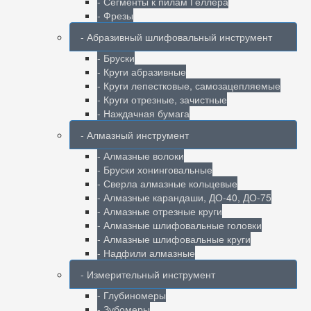
- Сегменты к пилам Геллера
- Фрезы
- Абразивный шлифовальный инструмент
- Бруски
- Круги абразивные
- Круги лепестковые, самозацепляемые
- Круги отрезные, зачистные
- Наждачная бумага
- Алмазный инструмент
- Алмазные волоки
- Бруски хонинговальные
- Сверла алмазные кольцевые
- Алмазные карандаши, ДО-40, ДО-75
- Алмазные отрезные круги
- Алмазные шлифовальные головки
- Алмазные шлифовальные круги
- Надфили алмазные
- Измерительный инструмент
- Глубиномеры
- Зубомеры