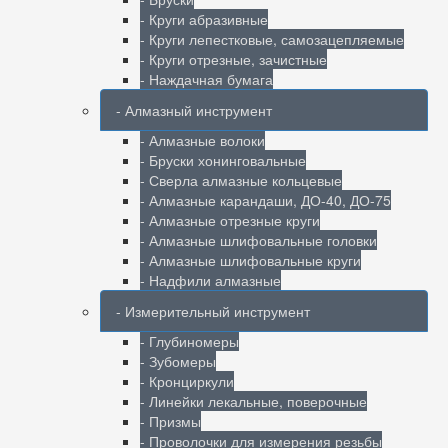
- Круги абразивные
- Круги лепестковые, самозацепляемые
- Круги отрезные, зачистные
- Наждачная бумага
- Алмазный инструмент
- Алмазные волоки
- Бруски хонинговальные
- Сверла алмазные кольцевые
- Алмазные карандаши, ДО-40, ДО-75
- Алмазные отрезные круги
- Алмазные шлифовальные головки
- Алмазные шлифовальные круги
- Надфили алмазные
- Измерительный инструмент
- Глубиномеры
- Зубомеры
- Кронциркули
- Линейки лекальные, поверочные
- Призмы
- Проволочки для измерения резьбы