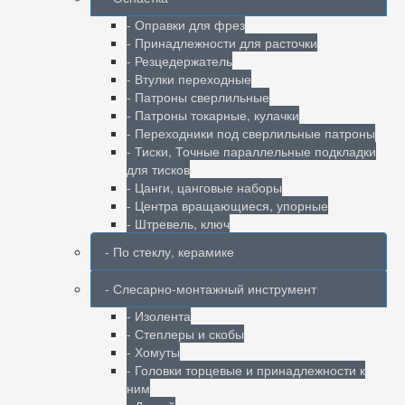
- Оправки для фрез
- Принадлежности для расточки
- Резцедержатель
- Втулки переходные
- Патроны сверлильные
- Патроны токарные, кулачки
- Переходники под сверлильные патроны
- Тиски, Точные параллельные подкладки
для тисков
- Цанги, цанговые наборы
- Центра вращающиеся, упорные
- Штревель, ключ
- По стеклу, керамике
- Слесарно-монтажный инструмент
- Изолента
- Степлеры и скобы
- Хомуты
- Головки торцевые и принадлежности к
ним