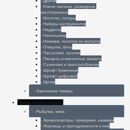
- Другой
- Ключи гаечные, разводные,
шестигранные
- Молотки, топоры
- Наборы инструментов
- Надфили
- Напильники
- Ножовки, полотна по металлу
- Отвертки, биты
- Пассатижи, кусачки
- Пинцеты и магнитные захваты
- Съемники и приспособления
- Шрифт буквенный
- Шрифт цифровой
- Щетки
- Уценненые товары
Туризм, отдых, рыбалка
- Рыбалка, зима
- Ароматизаторы, прикормки, наживки
- Жерлицы и принадлежности к ним