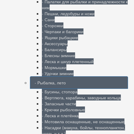
- Палатки для рыбалки и принадлежности к
ним
- Пешни, ледобуры и ножи
- Сани
- Сторожки
- Черпаки и багорики
- Ящики рыбацкие
- Аксессуары
- Балансиры
- Блесны зимние
- Леска и шнур плетенный
- Мормышки
- Удочки зимние
- Рыбалка, лето
- Бусины, стопора
- Вертлюга, карабины, заводные кольца
- Запасные части
- Крючки рыболовные
- Леска и плетёнка
- Мотовила оснащенные, не оснащенные
- Насадки (макуха, бойлы, технопланктон,
червь и т.д.)