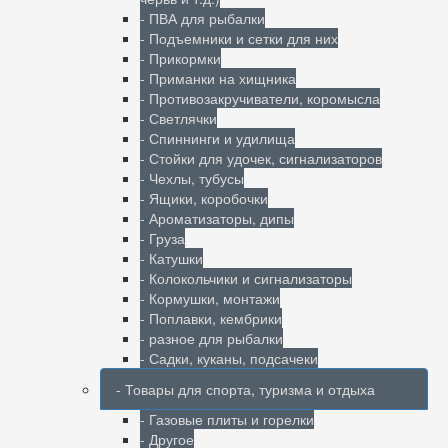
- ПВА для рыбалки
- Подъемники и сетки для них
- Прикормки
- Приманки на хищника
- Противозакручиватели, коромысла
- Светлячки
- Спиннинги и удилища
- Стойки для удочек, сигнализаторов
- Чехлы, тубусы
- Ящики, коробочки
- Ароматизаторы, дипы
- Груза
- Катушки
- Колокольчики и сигнализаторы
- Кормушки, монтажи
- Поплавки, кембрики
- разное для рыбалки
- Садки, куканы, подсачеки
- Товары для спорта, туризма и отдыха
- Газовые плиты и горелки
- Другое