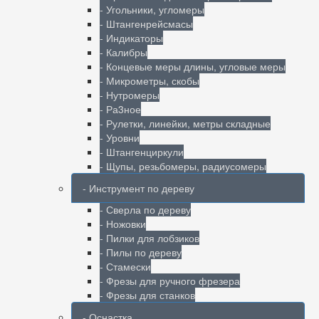
- Угольники, угломеры
- Штангенрейсмасы
- Индикаторы
- Калибры
- Концевые меры длины, угловые меры
- Микрометры, скобы
- Нутромеры
- Ра3ное
- Рулетки, линейки, метры складные
- Уровни
- Штангенциркули
- Щупы, резьбомеры, радиусомеры
- Инструмент по дереву
- Сверла по дереву
- Ножовки
- Пилки для лобзиков
- Пилы по дереву
- Стамески
- Фрезы для ручного фрезера
- Фрезы для станков
- Оснастка