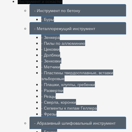
Инструмент и оснастка
- Инструмент по бетону
- Буры
- Металлорежущий инструмент
- Зенкера
- Пилы по аллюминию
- Цековки
- Долбяки
- Зенковки
- Метчики
- Пластины твердосплавные, вставки
эльборовые
- Плашки, клуппы, гребенки
- Развертки
- Резцы
- Сверла, коронки
- Сегменты к пилам Геллера
- Фрезы
- Абразивный шлифовальный инструмент
- Бруски