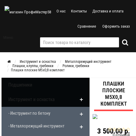
О нас
Контакты
Доставка и оплата
Сравнение
Оформить заказ
Меню
Инструмент и оснастка
Металлорежущий инструмент
Плашки, клуппы, гребенки
Ролики, гребенки
Плашки плоские М5х0,8 комплект
ПЛАШКИ
Подшипники
ПЛОСКИЕ
М5Х0,8
Инструмент и оснастка
КОМПЛЕКТ
- Инструмент по бетону
- Металлорежущий инструмент
3 500.00 р.
0 отзывов