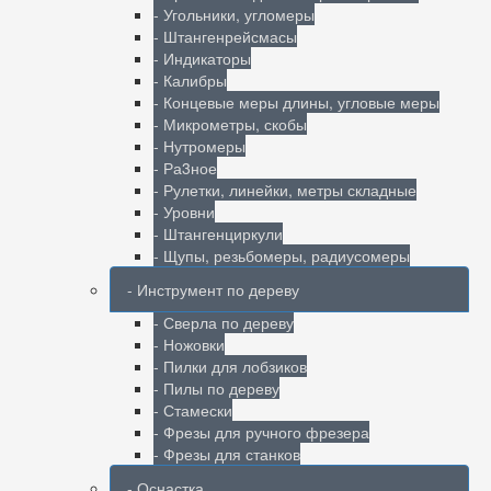
- Угольники, угломеры
- Штангенрейсмасы
- Индикаторы
- Калибры
- Концевые меры длины, угловые меры
- Микрометры, скобы
- Нутромеры
- Ра3ное
- Рулетки, линейки, метры складные
- Уровни
- Штангенциркули
- Щупы, резьбомеры, радиусомеры
- Инструмент по дереву
- Сверла по дереву
- Ножовки
- Пилки для лобзиков
- Пилы по дереву
- Стамески
- Фрезы для ручного фрезера
- Фрезы для станков
- Оснастка