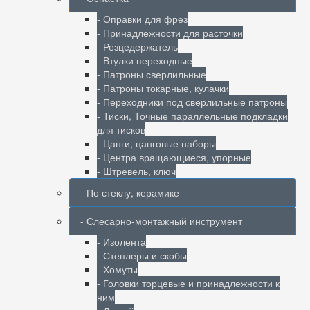
- Оправки для фрез
- Принадлежности для расточки
- Резцедержатель
- Втулки переходные
- Патроны сверлильные
- Патроны токарные, кулачки
- Переходники под сверлильные патроны
- Тиски, Точные параллельные подкладки
для тисков
- Цанги, цанговые наборы
- Центра вращающиеся, упорные
- Штревель, ключ
- По стеклу, керамике
- Слесарно-монтажный инструмент
- Изолента
- Степлеры и скобы
- Хомуты
- Головки торцевые и принадлежности к
ним