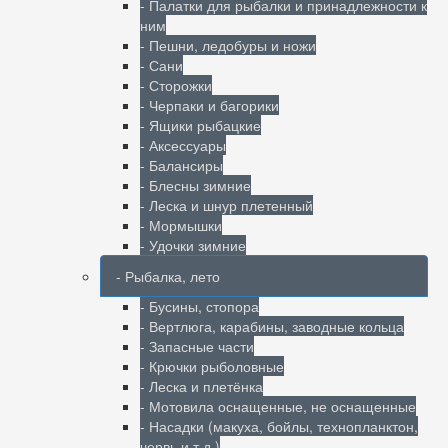
- Палатки для рыбалки и принадлежности к
ним
- Пешни, ледобуры и ножи
- Сани
- Сторожки
- Черпаки и багорики
- Ящики рыбацкие
- Аксессуары
- Балансиры
- Блесны зимние
- Леска и шнур плетенный
- Мормышки
- Удочки зимние
- Рыбалка, лето
- Бусины, стопора
- Вертлюга, карабины, заводные кольца
- Запасные части
- Крючки рыболовные
- Леска и плетёнка
- Мотовила оснащенные, не оснащенные
- Насадки (макуха, бойлы, технопланктон,
червь и т.д.)