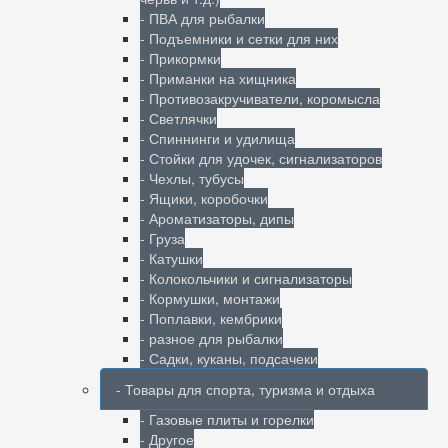
- ПВА для рыбалки
- Подъемники и сетки для них
- Прикормки
- Приманки на хищника
- Противозакручиватели, коромысла
- Светлячки
- Спиннинги и удилища
- Стойки для удочек, сигнализаторов
- Чехлы, тубусы
- Ящики, коробочки
- Ароматизаторы, дипы
- Груза
- Катушки
- Колокольчики и сигнализаторы
- Кормушки, монтажи
- Поплавки, кембрики
- разное для рыбалки
- Садки, куканы, подсачеки
- Товары для спорта, туризма и отдыха
- Газовые плиты и горелки
- Другое