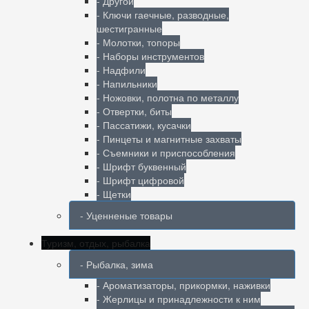
- Другой
- Ключи гаечные, разводные,
шестигранные
- Молотки, топоры
- Наборы инструментов
- Надфили
- Напильники
- Ножовки, полотна по металлу
- Отвертки, биты
- Пассатижи, кусачки
- Пинцеты и магнитные захваты
- Съемники и приспособления
- Шрифт буквенный
- Шрифт цифровой
- Щетки
- Уценненые товары
Туризм, отдых, рыбалка
- Рыбалка, зима
- Ароматизаторы, прикормки, наживки
- Жерлицы и принадлежности к ним