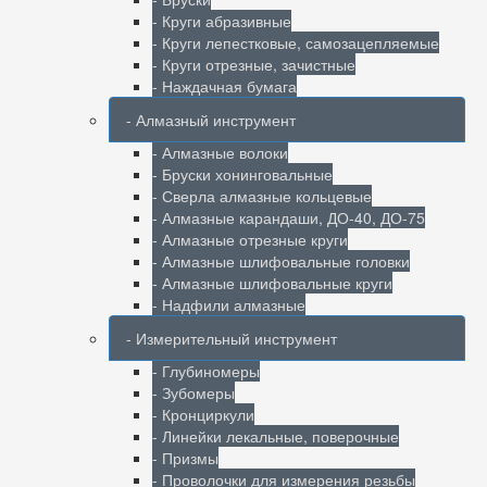
- Круги абразивные
- Круги лепестковые, самозацепляемые
- Круги отрезные, зачистные
- Наждачная бумага
- Алмазный инструмент
- Алмазные волоки
- Бруски хонинговальные
- Сверла алмазные кольцевые
- Алмазные карандаши, ДО-40, ДО-75
- Алмазные отрезные круги
- Алмазные шлифовальные головки
- Алмазные шлифовальные круги
- Надфили алмазные
- Измерительный инструмент
- Глубиномеры
- Зубомеры
- Кронциркули
- Линейки лекальные, поверочные
- Призмы
- Проволочки для измерения резьбы