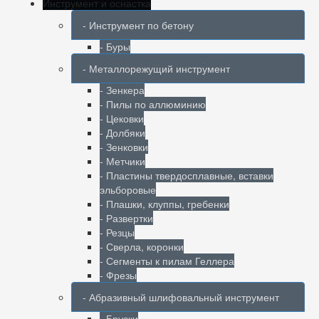
Инструмент и оснастка
- Инструмент по бетону
- Буры
- Металлорежущий инструмент
- Зенкера
- Пилы по аллюминию
- Цековки
- Долбяки
- Зенковки
- Метчики
- Пластины твердосплавные, вставки
эльборовые
- Плашки, клуппы, гребенки
- Развертки
- Резцы
- Сверла, коронки
- Сегменты к пилам Геллера
- Фрезы
- Абразивный шлифовальный инструмент
- Бруски