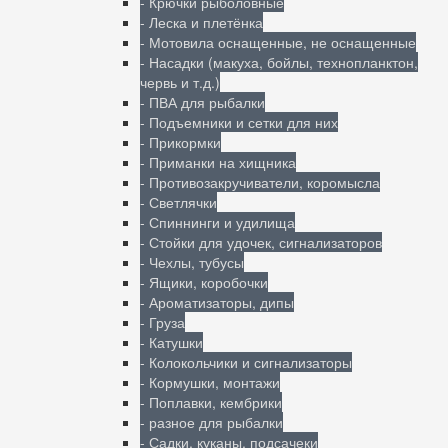
- Крючки рыболовные
- Леска и плетёнка
- Мотовила оснащенные, не оснащенные
- Насадки (макуха, бойлы, технопланктон,
червь и т.д.)
- ПВА для рыбалки
- Подъемники и сетки для них
- Прикормки
- Приманки на хищника
- Противозакручиватели, коромысла
- Светлячки
- Спиннинги и удилища
- Стойки для удочек, сигнализаторов
- Чехлы, тубусы
- Ящики, коробочки
- Ароматизаторы, дипы
- Груза
- Катушки
- Колокольчики и сигнализаторы
- Кормушки, монтажи
- Поплавки, кембрики
- разное для рыбалки
- Садки, куканы, подсачеки