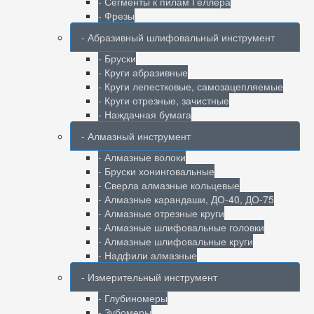
- Сегменты к пилам Геллера
- Фрезы
- Абразивный шлифовальный инструмент
- Бруски
- Круги абразивные
- Круги лепестковые, самозацепляемые
- Круги отрезные, зачистные
- Наждачная бумага
- Алмазный инструмент
- Алмазные волоки
- Бруски хонинговальные
- Сверла алмазные кольцевые
- Алмазные карандаши, ДО-40, ДО-75
- Алмазные отрезные круги
- Алмазные шлифовальные головки
- Алмазные шлифовальные круги
- Надфили алмазные
- Измерительный инструмент
- Глубиномеры
- Зубомеры