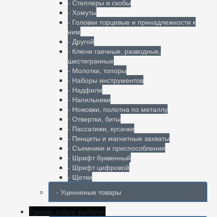
- Степлеры и скобы
- Хомуты
- Головки торцевые и принадлежности к
ним
- Другой
- Ключи гаечные, разводные,
шестигранные
- Молотки, топоры
- Наборы инструментов
- Надфили
- Напильники
- Ножовки, полотна по металлу
- Отвертки, биты
- Пассатижи, кусачки
- Пинцеты и магнитные захваты
- Съемники и приспособления
- Шрифт буквенный
- Шрифт цифровой
- Щетки
- Уценненые товары
Туризм, отдых, рыбалка