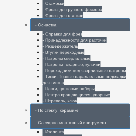
- Стамески
- Фрезы для ручного фрезера
- Фрезы для станков
- Оснастка
- Оправки для фрез
- Принадлежности для расточки
- Резцедержатель
- Втулки переходные
- Патроны сверлильные
- Патроны токарные, кулачки
- Переходники под сверлильные патроны
- Тиски, Точные параллельные подкладки
для тисков
- Цанги, цанговые наборы
- Центра вращающиеся, упорные
- Штревель, ключ
- По стеклу, керамике
- Слесарно-монтажный инструмент
- Изолента