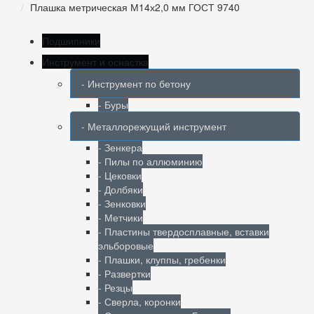
Плашка метрическая М14х2,0 мм ГОСТ 9740
Подшипники
Инструмент и оснастка
- Инструмент по бетону
- Буры
- Металлорежущий инструмент
- Зенкера
- Пилы по аллюминию
- Цековки
- Долбяки
- Зенковки
- Метчики
- Пластины твердосплавные, вставки
эльборовые
- Плашки, клуппы, гребенки
- Развертки
- Резцы
- Сверла, коронки