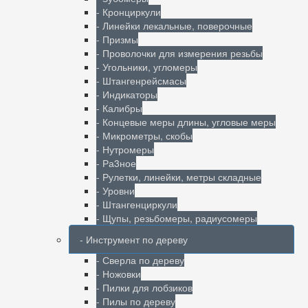
- Кронциркули
- Линейки лекальные, поверочные
- Призмы
- Проволочки для измерения резьбы
- Угольники, угломеры
- Штангенрейсмасы
- Индикаторы
- Калибры
- Концевые меры длины, угловые меры
- Микрометры, скобы
- Нутромеры
- Ра3ное
- Рулетки, линейки, метры складные
- Уровни
- Штангенциркули
- Щупы, резьбомеры, радиусомеры
- Инструмент по дереву
- Сверла по дереву
- Ножовки
- Пилки для лобзиков
- Пилы по дереву