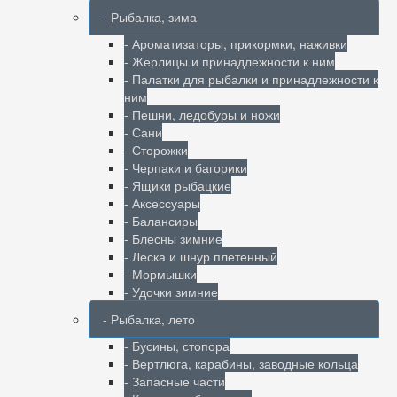
- Рыбалка, зима
- Ароматизаторы, прикормки, наживки
- Жерлицы и принадлежности к ним
- Палатки для рыбалки и принадлежности к
ним
- Пешни, ледобуры и ножи
- Сани
- Сторожки
- Черпаки и багорики
- Ящики рыбацкие
- Аксессуары
- Балансиры
- Блесны зимние
- Леска и шнур плетенный
- Мормышки
- Удочки зимние
- Рыбалка, лето
- Бусины, стопора
- Вертлюга, карабины, заводные кольца
- Запасные части