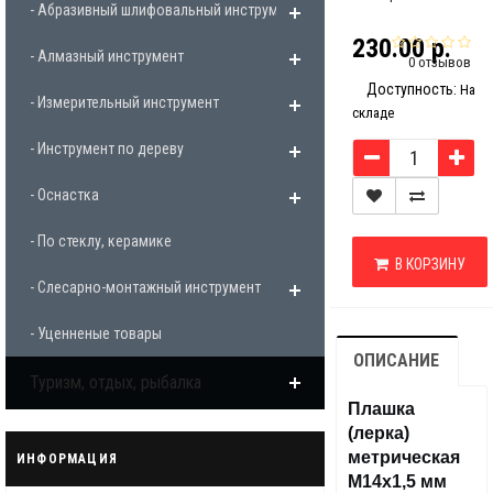
- Абразивный шлифовальный инструмент
230.00 р.
- Алмазный инструмент
0 отзывов
Доступность:
На
- Измерительный инструмент
складе
- Инструмент по дереву
- Оснастка
- По стеклу, керамике
В КОРЗИНУ
- Слесарно-монтажный инструмент
- Уценненые товары
ОПИСАНИЕ
Туризм, отдых, рыбалка
Плашка
(лерка)
метрическая
ИНФОРМАЦИЯ
М14х1,5 мм