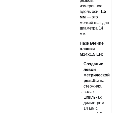
резьбы,
измеренное
вдоль оси.
1,5
мм
— это
мелкий шаг для
диаметра 14
мм.
Назначение
плашки
М14х1,5 LH:
Создание
левой
метрической
резьбы
на
стержнях,
валах,
шпильках
диаметром
14 мм с