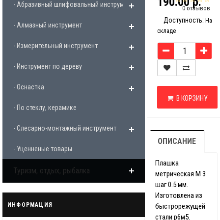
190.00 р.
- Абразивный шлифовальный инструмент
0 отзывов
Доступность:
На
- Алмазный инструмент
складе
- Измерительный инструмент
- Инструмент по дереву
- Оснастка
В КОРЗИНУ
- По стеклу, керамике
- Слесарно-монтажный инструмент
ОПИСАНИЕ
- Уценненые товары
Плашка
Туризм, отдых, рыбалка
метрическая М 3
шаг 0.5 мм.
Изготовлена из
ИНФОРМАЦИЯ
быстрорежущей
стали р6м5.