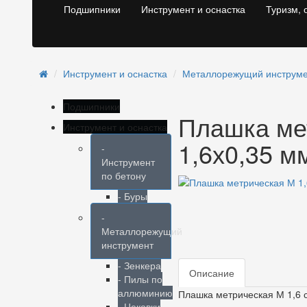
Подшипники
Инструмент и оснастка
Туризм, 
Инструмент и оснастка
Металлорежущий инструм
Подшипники
Плашка ме
Инструмент и оснастка
1,6х0,35 
-
Инструмент
по бетону
- Буры
-
Металлорежущий
инструмент
- Зенкера
Описание
- Пилы по
аллюминию
Плашка метрическая М 1,6 
- Цековки