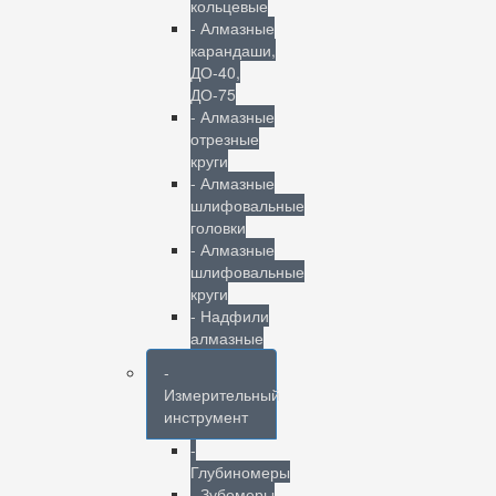
кольцевые
- Алмазные
карандаши,
ДО-40,
ДО-75
- Алмазные
отрезные
круги
- Алмазные
шлифовальные
головки
- Алмазные
шлифовальные
круги
- Надфили
алмазные
-
Измерительный
инструмент
-
Глубиномеры
- Зубомеры