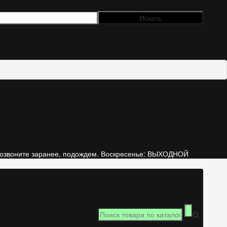
е , позвоните заранее, подождем. Воскресенье: ВЫХОДНОЙ
69
0 товар(ов) - 0.00 р.
14
В корзине пусто!
il.ru