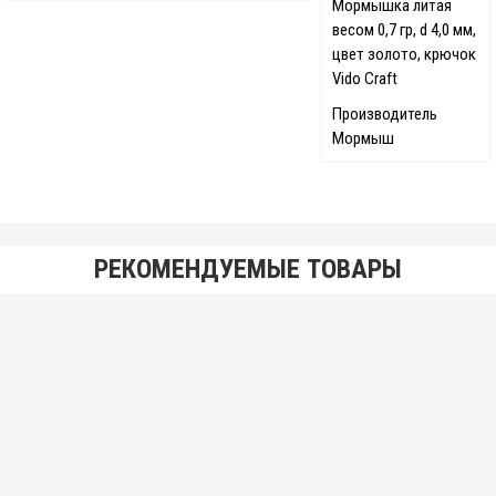
Мормышка литая
весом 0,7 гр, d 4,0 мм,
цвет золото, крючок
Vido Craft
Производитель
Мормыш
РЕКОМЕНДУЕМЫЕ ТОВАРЫ
Мормышка 0,7 гр, d 4,0 мм Шар, литая с бисером, черный лак
18.00 р.