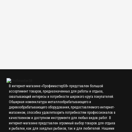
23.00 р.
Мормышка 0,7 гр, d 4,0 мм Шар, литая с бисером, серебро
26.00 р.
В интернет-магазине «Профимастер58» представлен большой
ассортимент товаров, предназначенных для работы и отдыха,
охватывающий интересы и потребности широкого круга покупателей.
Обширная номенклатура металлообрабатывающего и
деревообрабатывающего оборудования, предоставляемого интернет-
магазином, способна удовлетворить потребностям профессионалов в
качественном и доступном инструменте для любых видов работ. В
интернет-магазине представлен огромный выбор товаров для отдыха
и рыбалки, как для заядлых рыбаков, так и для любителей. Нашими