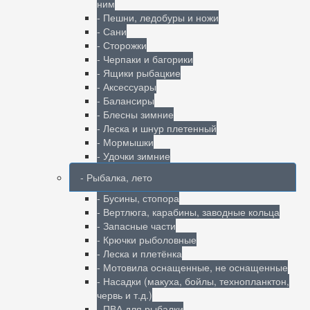
ним
- Пешни, ледобуры и ножи
- Сани
- Сторожки
- Черпаки и багорики
- Ящики рыбацкие
- Аксессуары
- Балансиры
- Блесны зимние
- Леска и шнур плетенный
- Мормышки
- Удочки зимние
- Рыбалка, лето
- Бусины, стопора
- Вертлюга, карабины, заводные кольца
- Запасные части
- Крючки рыболовные
- Леска и плетёнка
- Мотовила оснащенные, не оснащенные
- Насадки (макуха, бойлы, технопланктон,
червь и т.д.)
- ПВА для рыбалки