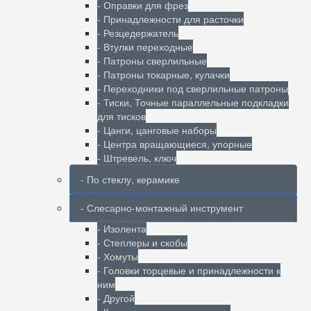
- Оправки для фрез
- Принадлежности для расточки
- Резцедержатель
- Втулки переходные
- Патроны сверлильные
- Патроны токарные, кулачки
- Переходники под сверлильные патроны
- Тиски, Точные параллельные подкладки
для тисков
- Цанги, цанговые наборы
- Центра вращающиеся, упорные
- Штревель, ключ
- По стеклу, керамике
- Слесарно-монтажный инструмент
- Изолента
- Степлеры и скобы
- Хомуты
- Головки торцевые и принадлежности к
ним
- Другой