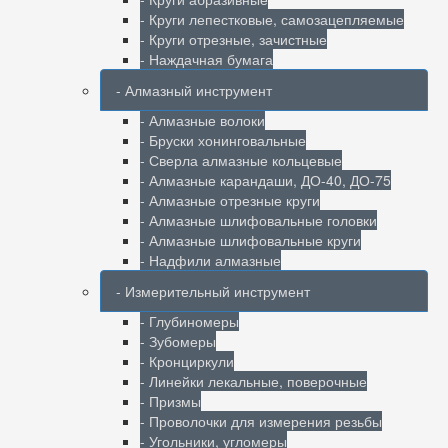
- Круги лепестковые, самозацепляемые
- Круги отрезные, зачистные
- Наждачная бумага
- Алмазный инструмент
- Алмазные волоки
- Бруски хонинговальные
- Сверла алмазные кольцевые
- Алмазные карандаши, ДО-40, ДО-75
- Алмазные отрезные круги
- Алмазные шлифовальные головки
- Алмазные шлифовальные круги
- Надфили алмазные
- Измерительный инструмент
- Глубиномеры
- Зубомеры
- Кронциркули
- Линейки лекальные, поверочные
- Призмы
- Проволочки для измерения резьбы
- Угольники, угломеры