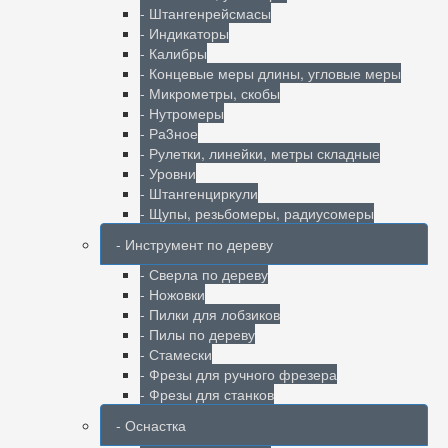
- Штангенрейсмасы
- Индикаторы
- Калибры
- Концевые меры длины, угловые меры
- Микрометры, скобы
- Нутромеры
- Ра3ное
- Рулетки, линейки, метры складные
- Уровни
- Штангенциркули
- Щупы, резьбомеры, радиусомеры
- Инструмент по дереву
- Сверла по дереву
- Ножовки
- Пилки для лобзиков
- Пилы по дереву
- Стамески
- Фрезы для ручного фрезера
- Фрезы для станков
- Оснастка