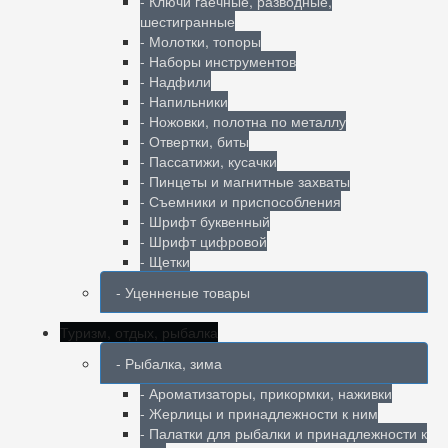
- Ключи гаечные, разводные,
шестигранные
- Молотки, топоры
- Наборы инструментов
- Надфили
- Напильники
- Ножовки, полотна по металлу
- Отвертки, биты
- Пассатижи, кусачки
- Пинцеты и магнитные захваты
- Съемники и приспособления
- Шрифт буквенный
- Шрифт цифровой
- Щетки
- Уценненые товары
Туризм, отдых, рыбалка
- Рыбалка, зима
- Ароматизаторы, прикормки, наживки
- Жерлицы и принадлежности к ним
- Палатки для рыбалки и принадлежности к