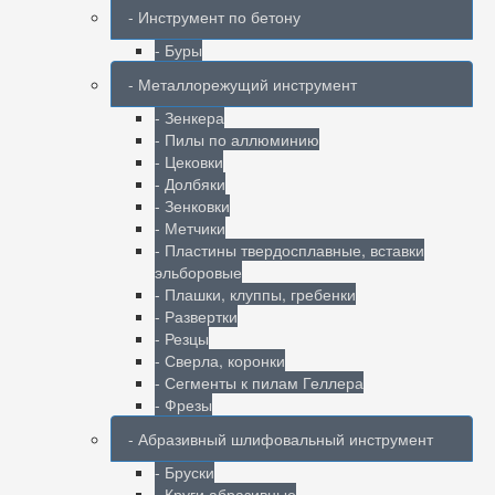
- Инструмент по бетону
- Буры
- Металлорежущий инструмент
- Зенкера
- Пилы по аллюминию
- Цековки
- Долбяки
- Зенковки
- Метчики
- Пластины твердосплавные, вставки
эльборовые
- Плашки, клуппы, гребенки
- Развертки
- Резцы
- Сверла, коронки
- Сегменты к пилам Геллера
- Фрезы
- Абразивный шлифовальный инструмент
- Бруски
- Круги абразивные