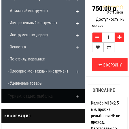
750.00 р.
- Алмазный инструмент
0 отзывов
Доступность:
На
- Измерительный инструмент
складе
- Инструмент по дереву
- Оснастка
- По стеклу, керамике
В КОРЗИНУ
- Слесарно-монтажный инструмент
- Уценненые товары
ОПИСАНИЕ
Туризм, отдых, рыбалка
Калибр М18х2.5
мм, пробка
резьбовая НЕ не
ИНФОРМАЦИЯ
проход.
Изготовлен по