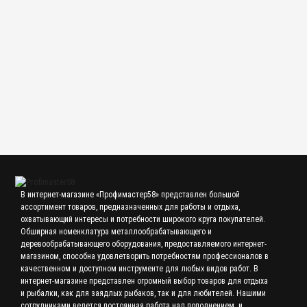
1 500.00 р.
Калибр-кольцо резьбовое М 56х1,5 мм ПР, СССР
2 000.00 р.
В интернет-магазине «Профимастер58» представлен большой
ассортимент товаров, предназначенных для работы и отдыха,
охватывающий интересы и потребности широкого круга покупателей.
Обширная номенклатура металлообрабатывающего и
деревообрабатывающего оборудования, предоставляемого интернет-
магазином, способна удовлетворить потребностям профессионалов в
качественном и доступном инструменте для любых видов работ. В
интернет-магазине представлен огромный выбор товаров для отдыха
и рыбалки, как для заядлых рыбаков, так и для любителей. Нашими
сотрудниками ведется постоянная работа над пополнением и