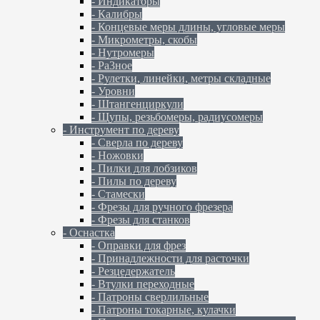
- Индикаторы
- Калибры
- Концевые меры длины, угловые меры
- Микрометры, скобы
- Нутромеры
- Ра3ное
- Рулетки, линейки, метры складные
- Уровни
- Штангенциркули
- Щупы, резьбомеры, радиусомеры
- Инструмент по дереву
- Сверла по дереву
- Ножовки
- Пилки для лобзиков
- Пилы по дереву
- Стамески
- Фрезы для ручного фрезера
- Фрезы для станков
- Оснастка
- Оправки для фрез
- Принадлежности для расточки
- Резцедержатель
- Втулки переходные
- Патроны сверлильные
- Патроны токарные, кулачки