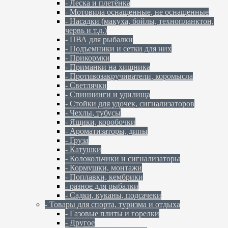
- Леска и плетёнка
- Мотовила оснащенные, не оснащенные
- Насадки (макуха, бойлы, технопланктон,
червь и т.д.)
- ПВА для рыбалки
- Подъемники и сетки для них
- Прикормки
- Приманки на хищника
- Противозакручиватели, коромысла
- Светлячки
- Спиннинги и удилища
- Стойки для удочек, сигнализаторов
- Чехлы, тубусы
- Ящики, коробочки
- Ароматизаторы, дипы
- Груза
- Катушки
- Колокольчики и сигнализаторы
- Кормушки, монтажи
- Поплавки, кембрики
- разное для рыбалки
- Садки, куканы, подсачеки
- Товары для спорта, туризма и отдыха
- Газовые плиты и горелки
- Другое