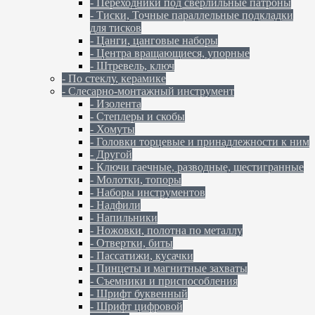
- Переходники под сверлильные патроны
- Тиски, Точные параллельные подкладки
для тисков
- Цанги, цанговые наборы
- Центра вращающиеся, упорные
- Штревель, ключ
- По стеклу, керамике
- Слесарно-монтажный инструмент
- Изолента
- Степлеры и скобы
- Хомуты
- Головки торцевые и принадлежности к ним
- Другой
- Ключи гаечные, разводные, шестигранные
- Молотки, топоры
- Наборы инструментов
- Надфили
- Напильники
- Ножовки, полотна по металлу
- Отвертки, биты
- Пассатижи, кусачки
- Пинцеты и магнитные захваты
- Съемники и приспособления
- Шрифт буквенный
- Шрифт цифровой