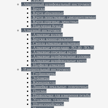
- Абразивный шлифовальный инструмент
- Бруски
- Круги абразивные
- Круги лепестковые, самозацепляемые
- Круги отрезные, зачистные
- Наждачная бумага
- Алмазный инструмент
- Алмазные волоки
- Бруски хонинговальные
- Сверла алмазные кольцевые
- Алмазные карандаши, ДО-40, ДО-75
- Алмазные отрезные круги
- Алмазные шлифовальные головки
- Алмазные шлифовальные круги
- Надфили алмазные
- Измерительный инструмент
- Глубиномеры
- Зубомеры
- Кронциркули
- Линейки лекальные, поверочные
- Призмы
- Проволочки для измерения резьбы
- Угольники, угломеры
- Штангенрейсмасы