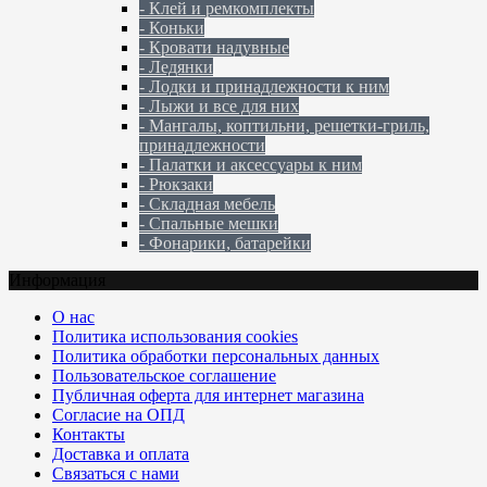
- Клей и ремкомплекты
- Коньки
- Кровати надувные
- Ледянки
- Лодки и принадлежности к ним
- Лыжи и все для них
- Мангалы, коптильни, решетки-гриль,
принадлежности
- Палатки и аксессуары к ним
- Рюкзаки
- Складная мебель
- Спальные мешки
- Фонарики, батарейки
Информация
О нас
Политика использования cookies
Политика обработки персональных данных
Пользовательское соглашение
Публичная оферта для интернет магазина
Согласие на ОПД
Контакты
Доставка и оплата
Связаться с нами