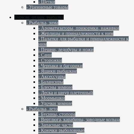
- Щетки
- Уценненые товары
Туризм, отдых, рыбалка
- Рыбалка, зима
- Ароматизаторы, прикормки, наживки
- Жерлицы и принадлежности к ним
- Палатки для рыбалки и принадлежности к
ним
- Пешни, ледобуры и ножи
- Сани
- Сторожки
- Черпаки и багорики
- Ящики рыбацкие
- Аксессуары
- Балансиры
- Блесны зимние
- Леска и шнур плетенный
- Мормышки
- Удочки зимние
- Рыбалка, лето
- Бусины, стопора
- Вертлюга, карабины, заводные кольца
- Запасные части
- Крючки рыболовные