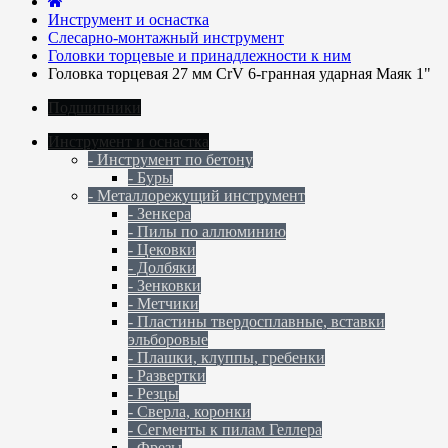
Инструмент и оснастка
Слесарно-монтажный инструмент
Головки торцевые и принадлежности к ним
Головка торцевая 27 мм CrV 6-гранная ударная Маяк 1"
Подшипники
Инструмент и оснастка
- Инструмент по бетону
- Буры
- Металлорежущий инструмент
- Зенкера
- Пилы по аллюминию
- Цековки
- Долбяки
- Зенковки
- Метчики
- Пластины твердосплавные, вставки
эльборовые
- Плашки, клуппы, гребенки
- Развертки
- Резцы
- Сверла, коронки
- Сегменты к пилам Геллера
- Фрезы