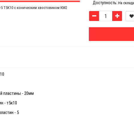
Доступность:
На склад
К10
й пластины - 20мм
н - т5к10
ластин - 5