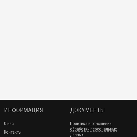
ким хвостовиком КМ4 удлиненная
снащенная пластинами ВК8
ИНФОРМАЦИЯ
ДОКУМЕНТЫ
О нас
Политика в отношении
обработки персональных
Контакты
данных