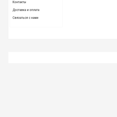
Контакты
Доставка и оплата
Связаться с нами
Фреза концевая 45 мм z=4 р6м5 черновая с коническим хво
1 400.00 р.