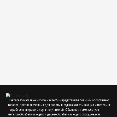
Фреза концевая 30 мм z=4 р6м5к5 (L-235/110 мм) с коничес
2 200.00 р.
Фреза концевая 14 мм z=4 с коническим хвостовиком КМ2 о
420.00 р.
В интернет-магазине «Профимастер58» представлен большой ассортимент
товаров, предназначенных для работы и отдыха, охватывающий интересы и
потребности широкого круга покупателей. Обширная номенклатура
металлообрабатывающего и деревообрабатывающего оборудования,