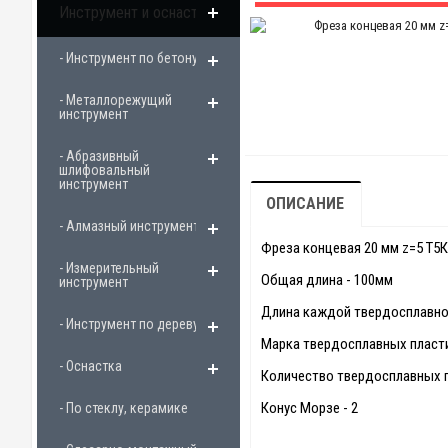
Инструмент и оснастка
- Инструмент по бетону
- Металлорежущий
инструмент
- Абразивный
шлифовальный
инструмент
ОПИСАНИЕ
- Алмазный инструмент
Фреза концевая 20 мм z=5 Т5
- Измерительный
Общая длина - 100мм
инструмент
Длина каждой твердосплавно
- Инструмент по дереву
Марка твердосплавных пласти
- Оснастка
Количество твердосплавных п
Конус Морзе - 2
- По стеклу, керамике