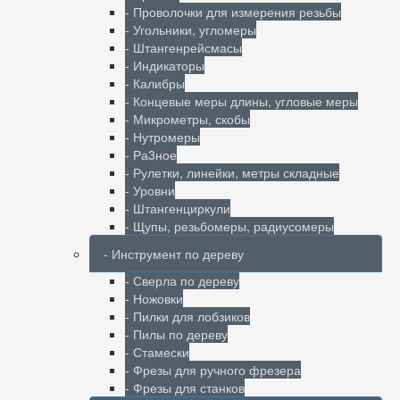
- Проволочки для измерения резьбы
- Угольники, угломеры
- Штангенрейсмасы
- Индикаторы
- Калибры
- Концевые меры длины, угловые меры
- Микрометры, скобы
- Нутромеры
- Ра3ное
- Рулетки, линейки, метры складные
- Уровни
- Штангенциркули
- Щупы, резьбомеры, радиусомеры
- Инструмент по дереву
- Сверла по дереву
- Ножовки
- Пилки для лобзиков
- Пилы по дереву
- Стамески
- Фрезы для ручного фрезера
- Фрезы для станков