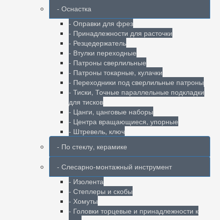
- Оснастка
- Оправки для фрез
- Принадлежности для расточки
- Резцедержатель
- Втулки переходные
- Патроны сверлильные
- Патроны токарные, кулачки
- Переходники под сверлильные патроны
- Тиски, Точные параллельные подкладки
для тисков
- Цанги, цанговые наборы
- Центра вращающиеся, упорные
- Штревель, ключ
- По стеклу, керамике
- Слесарно-монтажный инструмент
- Изолента
- Степлеры и скобы
- Хомуты
- Головки торцевые и принадлежности к