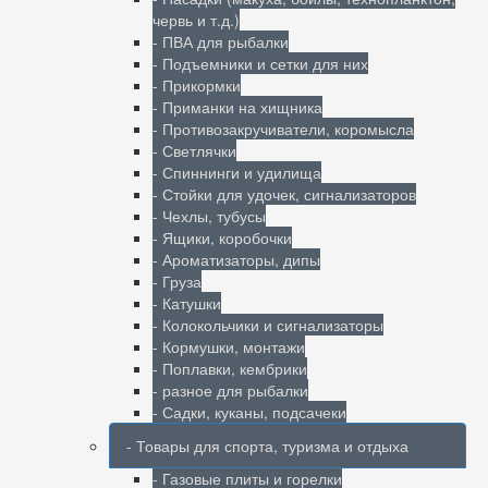
червь и т.д.)
- ПВА для рыбалки
- Подъемники и сетки для них
- Прикормки
- Приманки на хищника
- Противозакручиватели, коромысла
- Светлячки
- Спиннинги и удилища
- Стойки для удочек, сигнализаторов
- Чехлы, тубусы
- Ящики, коробочки
- Ароматизаторы, дипы
- Груза
- Катушки
- Колокольчики и сигнализаторы
- Кормушки, монтажи
- Поплавки, кембрики
- разное для рыбалки
- Садки, куканы, подсачеки
- Товары для спорта, туризма и отдыха
- Газовые плиты и горелки