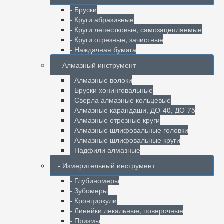
- Бруски
- Круги абразивные
- Круги лепестковые, самозацепляемые
- Круги отрезные, зачистные
- Наждачная бумага
- Алмазный инструмент
- Алмазные волоки
- Бруски хонинговальные
- Сверла алмазные кольцевые
- Алмазные карандаши, ДО-40, ДО-75
- Алмазные отрезные круги
- Алмазные шлифовальные головки
- Алмазные шлифовальные круги
- Надфили алмазные
- Измерительный инструмент
- Глубиномеры
- Зубомеры
- Кронциркули
- Линейки лекальные, поверочные
- Призмы