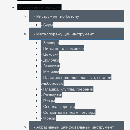
Инструмент и оснастка
- Инструмент по бетону
- Буры
- Металлорежущий инструмент
- Зенкера
- Пилы по аллюминию
- Цековки
- Долбяки
- Зенковки
- Метчики
- Пластины твердосплавные, вставки
эльборовые
- Плашки, клуппы, гребенки
- Развертки
- Резцы
- Сверла, коронки
- Сегменты к пилам Геллера
- Фрезы
- Абразивный шлифовальный инструмент