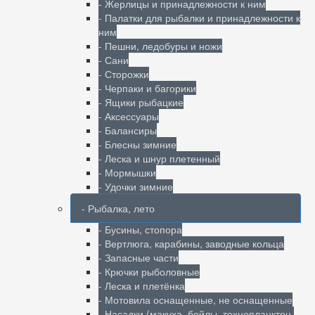
- Жерлицы и принадлежности к ним
- Палатки для рыбалки и принадлежности к
ним
- Пешни, ледобуры и ножи
- Сани
- Сторожки
- Черпаки и багорики
- Ящики рыбацкие
- Аксессуары
- Балансиры
- Блесны зимние
- Леска и шнур плетенный
- Мормышки
- Удочки зимние
- Рыбалка, лето
- Бусины, стопора
- Вертлюга, карабины, заводные кольца
- Запасные части
- Крючки рыболовные
- Леска и плетёнка
- Мотовила оснащенные, не оснащенные
- Насадки (макуха, бойлы, технопланктон,