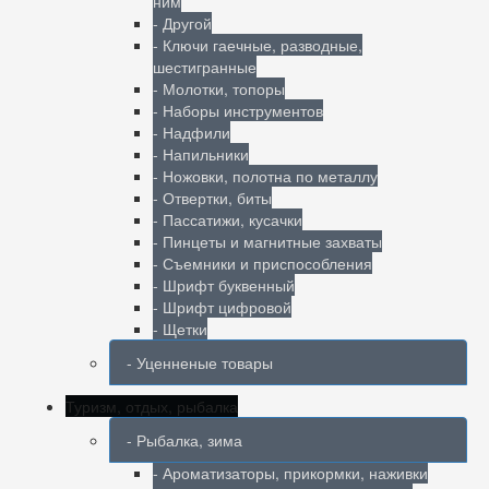
ним
- Другой
- Ключи гаечные, разводные,
шестигранные
- Молотки, топоры
- Наборы инструментов
- Надфили
- Напильники
- Ножовки, полотна по металлу
- Отвертки, биты
- Пассатижи, кусачки
- Пинцеты и магнитные захваты
- Съемники и приспособления
- Шрифт буквенный
- Шрифт цифровой
- Щетки
- Уценненые товары
Туризм, отдых, рыбалка
- Рыбалка, зима
- Ароматизаторы, прикормки, наживки