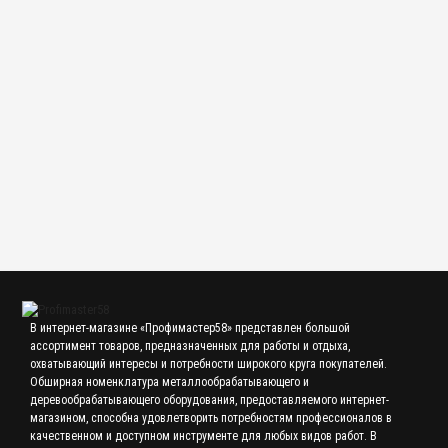
Фреза дисковая зуборезная модульная М10 № 7 1/2 р6м5 ГОСТ
10996-64
3 400.00 р.
Фреза дисковая зуборезная модульная М10 № 6 р6м5 ГОСТ
10996-64
3 240.00 р.
В интернет-магазине «Профимастер58» представлен большой
ассортимент товаров, предназначенных для работы и отдыха,
охватывающий интересы и потребности широкого круга покупателей.
Обширная номенклатура металлообрабатывающего и
деревообрабатывающего оборудования, предоставляемого интернет-
магазином, способна удовлетворить потребностям профессионалов в
качественном и доступном инструменте для любых видов работ. В