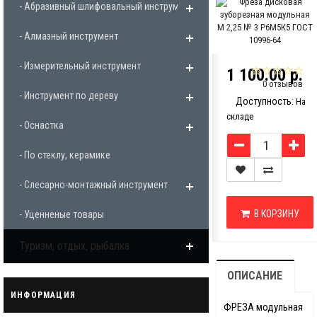
- Абразивный шлифовальный инструмент
- Алмазный инструмент
- Измерительный инструмент
1 100.00 р.
0 отзывов
- Инструмент по дереву
Доступность:
На
складе
- Оснастка
- По стеклу, керамике
- Слесарно-монтажный инструмент
В КОРЗИНУ
- Уценненые товары
Туризм, отдых, рыбалка
ОПИСАНИЕ
ИНФОРМАЦИЯ
ФРЕЗА модульная