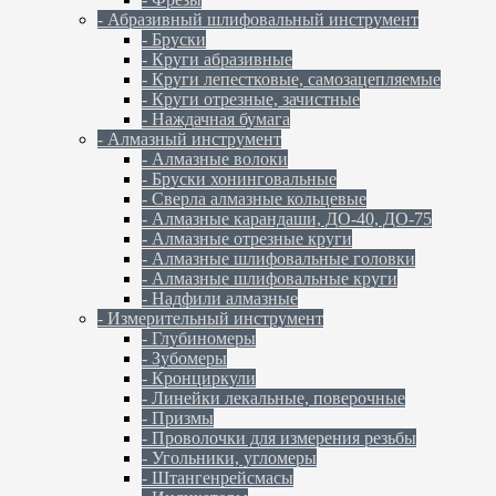
- Абразивный шлифовальный инструмент
- Бруски
- Круги абразивные
- Круги лепестковые, самозацепляемые
- Круги отрезные, зачистные
- Наждачная бумага
- Алмазный инструмент
- Алмазные волоки
- Бруски хонинговальные
- Сверла алмазные кольцевые
- Алмазные карандаши, ДО-40, ДО-75
- Алмазные отрезные круги
- Алмазные шлифовальные головки
- Алмазные шлифовальные круги
- Надфили алмазные
- Измерительный инструмент
- Глубиномеры
- Зубомеры
- Кронциркули
- Линейки лекальные, поверочные
- Призмы
- Проволочки для измерения резьбы
- Угольники, угломеры
- Штангенрейсмасы