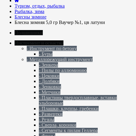
Туризм, отдых, рыбалка
Рыбалка, зима
Блесны зимние
Блесна зимняя 5,0 гр Ваучер №1, цв латуни
Подшипники
Инструмент и оснастка
- Инструмент по бетону
- Буры
- Металлорежущий инструмент
- Зенкера
- Пилы по аллюминию
- Цековки
- Долбяки
- Зенковки
- Метчики
- Пластины твердосплавные, вставки
эльборовые
- Плашки, клуппы, гребенки
- Развертки
- Резцы
- Сверла, коронки
- Сегменты к пилам Геллера
- Фрезы