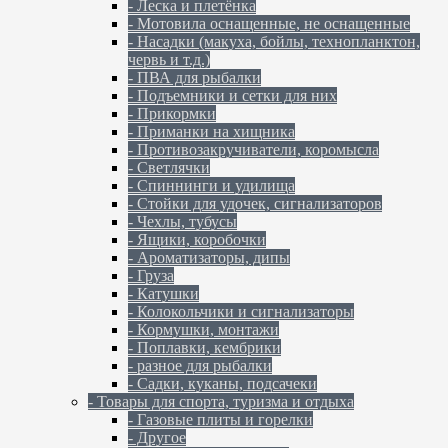
- Леска и плетёнка
- Мотовила оснащенные, не оснащенные
- Насадки (макуха, бойлы, технопланктон,
червь и т.д.)
- ПВА для рыбалки
- Подъемники и сетки для них
- Прикормки
- Приманки на хищника
- Противозакручиватели, коромысла
- Светлячки
- Спиннинги и удилища
- Стойки для удочек, сигнализаторов
- Чехлы, тубусы
- Ящики, коробочки
- Ароматизаторы, дипы
- Груза
- Катушки
- Колокольчики и сигнализаторы
- Кормушки, монтажи
- Поплавки, кембрики
- разное для рыбалки
- Садки, куканы, подсачеки
- Товары для спорта, туризма и отдыха
- Газовые плиты и горелки
- Другое