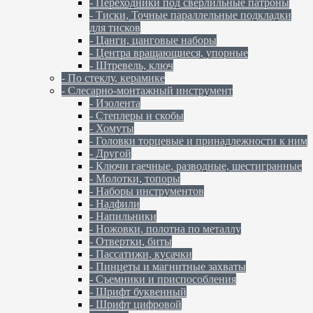
- Переходники под сверлильные патроны
- Тиски, Точные параллельные подкладки
для тисков
- Цанги, цанговые наборы
- Центра вращающиеся, упорные
- Штревель, ключ
- По стеклу, керамике
- Слесарно-монтажный инструмент
- Изолента
- Степлеры и скобы
- Хомуты
- Головки торцевые и принадлежности к ним
- Другой
- Ключи гаечные, разводные, шестигранные
- Молотки, топоры
- Наборы инструментов
- Надфили
- Напильники
- Ножовки, полотна по металлу
- Отвертки, биты
- Пассатижи, кусачки
- Пинцеты и магнитные захваты
- Съемники и приспособления
- Шрифт буквенный
- Шрифт цифровой