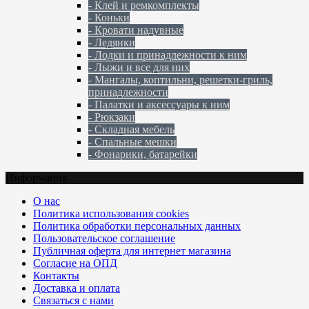
- Клей и ремкомплекты
- Коньки
- Кровати надувные
- Ледянки
- Лодки и принадлежности к ним
- Лыжи и все для них
- Мангалы, коптильни, решетки-гриль,
принадлежности
- Палатки и аксессуары к ним
- Рюкзаки
- Складная мебель
- Спальные мешки
- Фонарики, батарейки
Информация
О нас
Политика использования cookies
Политика обработки персональных данных
Пользовательское соглашение
Публичная оферта для интернет магазина
Согласие на ОПД
Контакты
Доставка и оплата
Связаться с нами