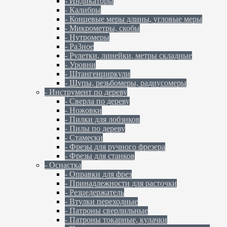
- Индикаторы
- Калибры
- Концевые меры длины, угловые меры
- Микрометры, скобы
- Нутромеры
- Ра3ное
- Рулетки, линейки, метры складные
- Уровни
- Штангенциркули
- Щупы, резьбомеры, радиусомеры
- Инструмент по дереву
- Сверла по дереву
- Ножовки
- Пилки для лобзиков
- Пилы по дереву
- Стамески
- Фрезы для ручного фрезера
- Фрезы для станков
- Оснастка
- Оправки для фрез
- Принадлежности для расточки
- Резцедержатель
- Втулки переходные
- Патроны сверлильные
- Патроны токарные, кулачки