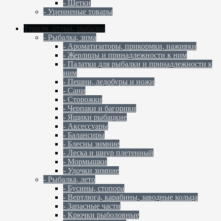
- Щетки
- Уценненые товары
Туризм, отдых, рыбалка
- Рыбалка, зима
- Ароматизаторы, прикормки, наживки
- Жерлицы и принадлежности к ним
- Палатки для рыбалки и принадлежности к
ним
- Пешни, ледобуры и ножи
- Сани
- Сторожки
- Черпаки и багорики
- Ящики рыбацкие
- Аксессуары
- Балансиры
- Блесны зимние
- Леска и шнур плетенный
- Мормышки
- Удочки зимние
- Рыбалка, лето
- Бусины, стопора
- Вертлюга, карабины, заводные кольца
- Запасные части
- Крючки рыболовные