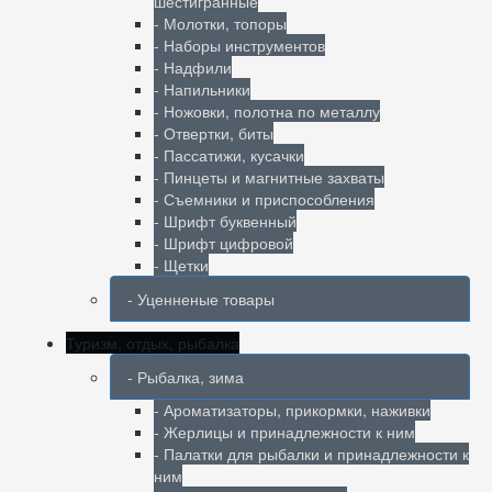
шестигранные
- Молотки, топоры
- Наборы инструментов
- Надфили
- Напильники
- Ножовки, полотна по металлу
- Отвертки, биты
- Пассатижи, кусачки
- Пинцеты и магнитные захваты
- Съемники и приспособления
- Шрифт буквенный
- Шрифт цифровой
- Щетки
- Уценненые товары
Туризм, отдых, рыбалка
- Рыбалка, зима
- Ароматизаторы, прикормки, наживки
- Жерлицы и принадлежности к ним
- Палатки для рыбалки и принадлежности к
ним