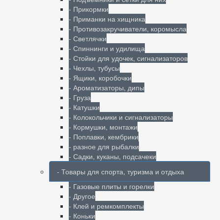
- Прикормки
- Приманки на хищника
- Противозакручиватели, коромысла
- Светлячки
- Спиннинги и удилища
- Стойки для удочек, сигнализаторов
- Чехлы, тубусы
- Ящики, коробочки
- Ароматизаторы, дипы
- Груза
- Катушки
- Колокольчики и сигнализаторы
- Кормушки, монтажи
- Поплавки, кембрики
- разное для рыбалки
- Садки, куканы, подсачеки
- Товары для спорта, туризма и отдыха
- Газовые плиты и горелки
- Другое
- Клей и ремкомплекты
- Коньки