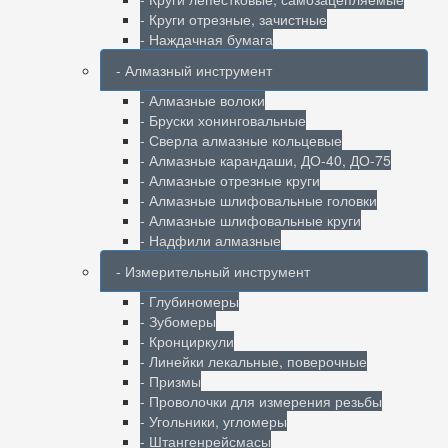
- Круги отрезные, зачистные
- Наждачная бумага
- Алмазный инструмент
- Алмазные волоки
- Бруски хонинговальные
- Сверла алмазные кольцевые
- Алмазные карандаши, ДО-40, ДО-75
- Алмазные отрезные круги
- Алмазные шлифовальные головки
- Алмазные шлифовальные круги
- Надфили алмазные
- Измерительный инструмент
- Глубиномеры
- Зубомеры
- Кронциркули
- Линейки лекальные, поверочные
- Призмы
- Проволочки для измерения резьбы
- Угольники, угломеры
- Штангенрейсмасы