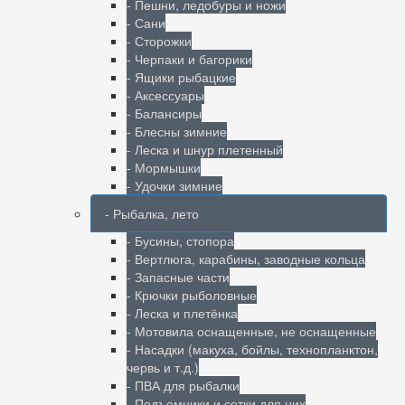
- Пешни, ледобуры и ножи
- Сани
- Сторожки
- Черпаки и багорики
- Ящики рыбацкие
- Аксессуары
- Балансиры
- Блесны зимние
- Леска и шнур плетенный
- Мормышки
- Удочки зимние
- Рыбалка, лето
- Бусины, стопора
- Вертлюга, карабины, заводные кольца
- Запасные части
- Крючки рыболовные
- Леска и плетёнка
- Мотовила оснащенные, не оснащенные
- Насадки (макуха, бойлы, технопланктон,
червь и т.д.)
- ПВА для рыбалки
- Подъемники и сетки для них