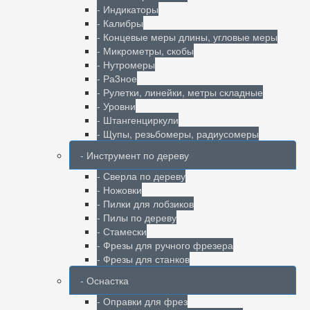
- Индикаторы
- Калибры
- Концевые меры длины, угловые меры
- Микрометры, скобы
- Нутромеры
- Ра3ное
- Рулетки, линейки, метры складные
- Уровни
- Штангенциркули
- Щупы, резьбомеры, радиусомеры
- Инструмент по дереву
- Сверла по дереву
- Ножовки
- Пилки для лобзиков
- Пилы по дереву
- Стамески
- Фрезы для ручного фрезера
- Фрезы для станков
- Оснастка
- Оправки для фрез