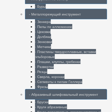
- Буры
- Металлорежущий инструмент
- Зенкера
- Пилы по аллюминию
- Цековки
- Долбяки
- Зенковки
- Метчики
- Пластины твердосплавные, вставки
эльборовые
- Плашки, клуппы, гребенки
- Развертки
- Резцы
- Сверла, коронки
- Сегменты к пилам Геллера
- Фрезы
- Абразивный шлифовальный инструмент
- Бруски
- Круги абразивные
- Круги лепестковые, самозацепляемые