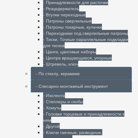
- Принадлежности для расточки
- Резцедержатель
- Втулки переходные
- Патроны сверлильные
- Патроны токарные, кулачки
- Переходники под сверлильные патроны
- Тиски, Точные параллельные подкладки
для тисков
- Цанги, цанговые наборы
- Центра вращающиеся, упорные
- Штревель, ключ
- По стеклу, керамике
- Слесарно-монтажный инструмент
- Изолента
- Степлеры и скобы
- Хомуты
- Головки торцевые и принадлежности к
ним
- Другой
- Ключи гаечные, разводные,