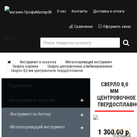
О нас
Контакты
Доставка и оплата
Сравнение
Оформить заказ
Меню
Инструмент и оснастка
Металлорежущий инструмент
Сверла, коронки
Сверла центровочные, комбинированные
Сверло 8,0 мм центровочное твердосплавное
СВЕРЛО 8,0
Подшипники
ММ
ЦЕНТРОВОЧНОЕ
Инструмент и оснастка
ТВЕРДОСПЛАВН
- Инструмент по бетону
- Металлорежущий инструмент
1 300.00 р.
0 отзывов